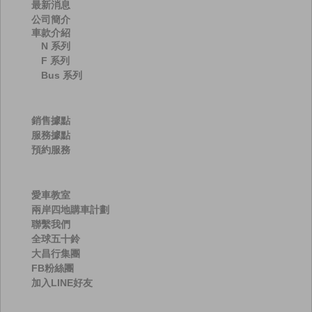
最新消息
公司簡介
車款介紹
N 系列
F 系列
Bus 系列
銷售據點
服務據點
預約服務
愛車教室
兩岸四地購車計劃
聯繫我們
全球五十鈴
大昌行集團
FB粉絲團
加入LINE好友