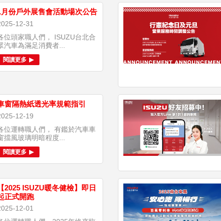
1月份戶外展售會活動場次公告
2025-12-31
各位頭家職人們， ISUZU台北合
眾汽車為滿足消費者...
閱讀更多
車窗隔熱紙透光率規範指引
2025-12-19
各位運轉職人們， 有鑑於汽車車
窗擋風玻璃明暗程度...
閱讀更多
【2025 ISUZU暖冬健檢】即日
起正式開跑
2025-12-01