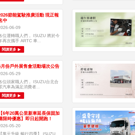
2026節能駕駛推廣活動 現正報
名中
2026-06-09
各位運轉職人們， ISUZU 將於今
年再次攜手 ARTC 車...
閱讀更多
6月份戶外展售會活動場次公告
2026-05-29
各位頭家職人們， ISUZU台北合
眾汽車為滿足消費者...
閱讀更多
【6年20萬公里新車延長保固加
購限時優惠】即日起開跑！
2026-05-20
【萬元升級 暢行四季】 ISUZU