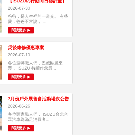
【ISUZUの行動向日葵計畫】
2026-07-30
爸爸，是人生裡的一道光。 有些
愛，爸爸不常說， ...
閱讀更多
災後維修優惠專案
2026-07-10
各位運轉職人們，巴威颱風來
襲， ISUZU 持續作您最...
閱讀更多
7月份戶外展售會活動場次公告
2026-06-26
各位頭家職人們， ISUZU台北合
眾汽車為滿足消費者...
閱讀更多