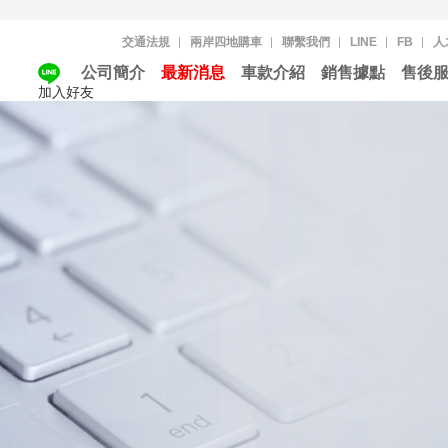
交通法規
兩岸四地購車
聯繫我們
LINE
FB
人
公司簡介
最新消息
車款介紹
銷售據點
售後
加入好友