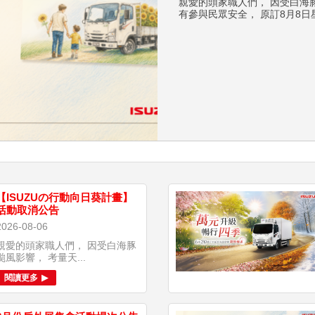
親愛的頭家職人們， 因受白海
有參與民眾安全， 原訂8月8日
【ISUZUの行動向日葵計畫】
活動取消公告
2026-08-06
親愛的頭家職人們， 因受白海豚
颱風影響， 考量天...
閱讀更多