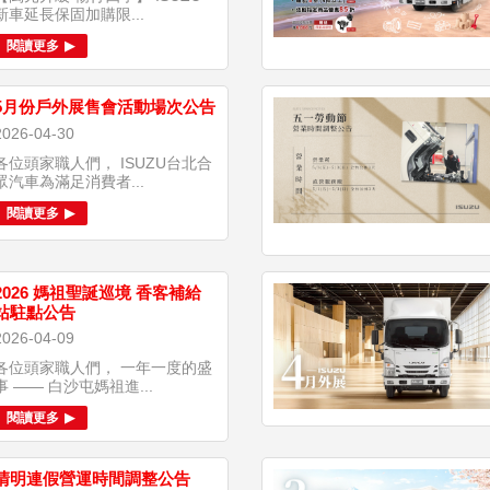
新車延長保固加購限...
閱讀更多
5月份戶外展售會活動場次公告
2026-04-30
各位頭家職人們， ISUZU台北合
眾汽車為滿足消費者...
閱讀更多
2026 媽祖聖誕巡境 香客補給
站駐點公告
2026-04-09
各位頭家職人們， 一年一度的盛
事 —— 白沙屯媽祖進...
閱讀更多
清明連假營運時間調整公告