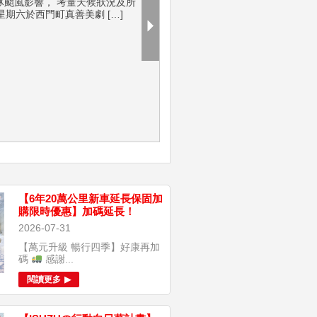
豚颱風影響， 考量天候狀況及所
星期六於西門町真善美劇 […]
【6年20萬公里新車延長保固加
購限時優惠】加碼延長！
2026-07-31
【萬元升級 暢行四季】好康再加
碼
感謝...
閱讀更多