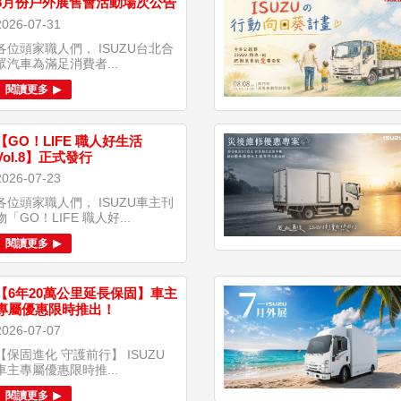
8月份戶外展售會活動場次公告
2026-07-31
各位頭家職人們， ISUZU台北合
眾汽車為滿足消費者...
閱讀更多
【GO！LIFE 職人好生活
Vol.8】正式發行
2026-07-23
各位頭家職人們， ISUZU車主刊
物「GO！LIFE 職人好...
閱讀更多
【6年20萬公里延長保固】車主
專屬優惠限時推出！
2026-07-07
【保固進化 守護前行】 ISUZU
車主專屬優惠限時推...
閱讀更多