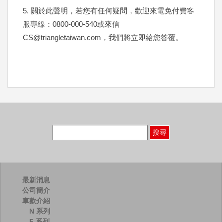
5. 關於此聲明，若您有任何疑問，歡迎來電免付費客
服專線：0800-000-540或來信
CS@triangletaiwan.com
，我們將立即給您答覆。
搜
尋
關
鍵
字:
最新消息
公司簡介
車款介紹
N 系列
F 系列