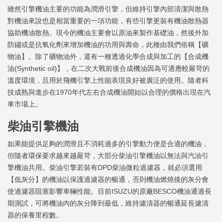
雖然引擎機油主要的功能為潤滑引擎，但維持引擎內部清潔與散熱
對機油來說也是相當重要的一項功能，有些引擎更裝有機油散熱器
協助機油散熱。現今的機油主要會以原油來製作基礎油，然後外加
防鏽或是抗氧化劑來增加機油的功用與壽命，此種由我們俗稱【礦
物油】。除了礦物油外，還有一種透過化學合成與加工的【合成機
油(Synthetic oil)】，在二次大戰前後合成機油因為可適應較嚴苛的
溫度環境，且用於飛機引擎上性能表現良好被廣泛的使用。隨者科
技成熟與進步在1970年代左右合成機油開始以合理的價格出現在汽
車市場上。
柴油引擎機油
如果能提供足夠的潤滑且不消耗過多的引擎動力便是合適的機油，
但隨者環保要求越來越嚴苛，大部分柴油引擎機油以無法與汽油引
擎機油共用。柴油引擎若裝有DPD柴油微粒過濾器，就必須選用
【低灰分】的機油以保護過濾器的暢通，否則機油燃燒後的灰分會
使過濾器阻塞影響車輛性能。目前ISUZU的原廠BESCO機油通過長
期測試，可將機油內的灰分降到最低，維持濾清器的暢通延長濾清
器的保養里程數。