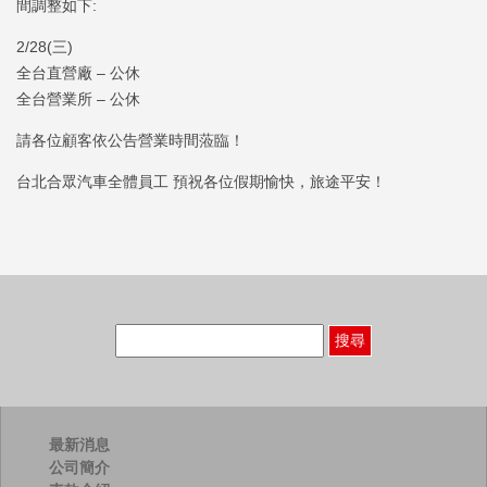
間調整如下:
2/28(三)
全台直營廠 – 公休
全台營業所 – 公休
請各位顧客依公告營業時間蒞臨！
台北合眾汽車全體員工 預祝各位假期愉快，旅途平安！
搜
尋
關
鍵
字:
最新消息
公司簡介