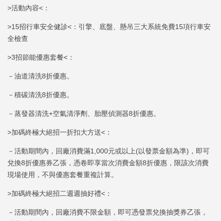
>活動內容<：
>15招行車安全健診<：引擎、底盤、懸吊三大系統免費15項行車安
全檢查
>3招節能優惠套餐<：
－油道清洗8折優惠。
－積碳清洗8折優惠。
－蒸發器清洗+空氣清淨劑、胎壓偵測器8折優惠。
>加碼終極大絕招一折扣大方送<：
－活動期間內，回廠消費滿1,000元或以上(以發票金額為準)，即可
兌換8折優惠券乙張，憑卷即享當次消費金額8折優惠，限該次消費
現場使用，不與優惠套餐重複計算。
>加碼終極大絕招二週週抽好禮<：
－活動期間內，回廠消費不限金額，即可憑發票兌換抽獎券乙張，