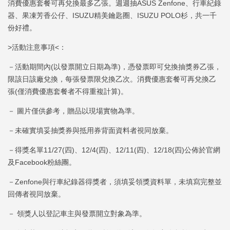
消費優惠套餐可再兌換最多乙張。週週抽ASUS Zenfone、行車紀錄
器、果凍芳香公仔、ISUZU精美鑰匙圈、ISUZU POLO杉，共一千
份好禮。
>活動注意事項<：
－活動期間內(以發票開立日期為準)，憑發票即可兌換抽獎券乙張，
限該日該廠兌換，每張發票限兌換乙次。消費優惠套餐可再兌換乙
張(僅消費優惠套餐者不得重複計算)。
－ 圖片僅供參考，贈品以現場實物為準。
－未確實填妥抽獎券與抵用券背面資料者視同放棄。
－得獎名單11/27(四)、12/4(四)、12/11(四)、12/18(四)公佈於官網
及Facebook粉絲團。
－Zenfone與行車紀錄器得獎者，須填妥領獎資料單，未填寫完整並
回傳者視同放棄。
－ 領獎人以登記車主與發票開立對象為準。