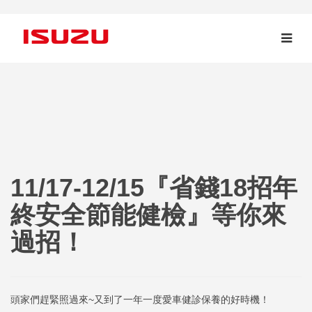
11/17-12/15『省錢18招年
終安全節能健檢』等你來
過招！
頭家們趕緊照過來~又到了一年一度愛車健診保養的好時機！