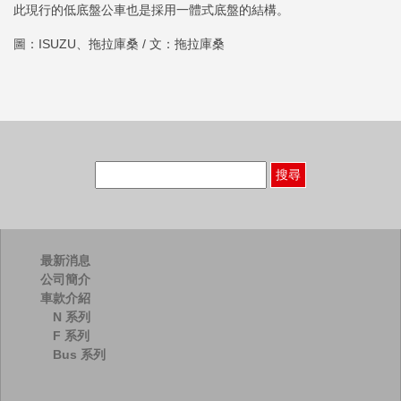
此現行的低底盤公車也是採用一體式底盤的結構。
圖：ISUZU、拖拉庫桑 / 文：拖拉庫桑
搜
尋
關
鍵
字:
最新消息
公司簡介
車款介紹
N 系列
F 系列
Bus 系列