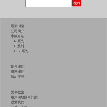
搜
尋
關
鍵
字:
最新消息
公司簡介
車款介紹
N 系列
F 系列
Bus 系列
銷售據點
服務據點
預約服務
愛車教室
兩岸四地購車計劃
聯繫我們