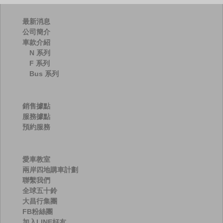
字:
最新消息
公司簡介
車款介紹
N 系列
F 系列
Bus 系列
銷售據點
服務據點
預約服務
愛車教室
兩岸四地購車計劃
聯繫我們
全球五十鈴
大昌行集團
FB粉絲團
加入LINE好友