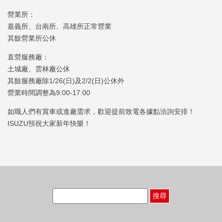
營業所：
嘉義所、台南所、高雄所正常營業
其餘營業所公休
直營服務廠：
土城廠、雲林廠公休
其餘服務廠除1/26(日)及2/2(日)公休外
營業時間調整為9:00-17:00
如職人們有賞車或進廠需求，歡迎提前致電各據點洽詢安排！
ISUZU預祝大家新年快樂！
搜
尋
關
鍵