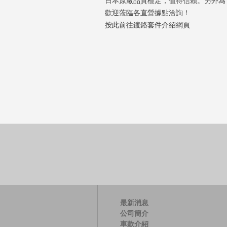
日本原廠品質檢定，值得信賴。另外為
歡迎蒞臨各直營據點洽詢！
按此前往鍍鉻套件介紹網頁
最新消息
公司簡介
車款介紹