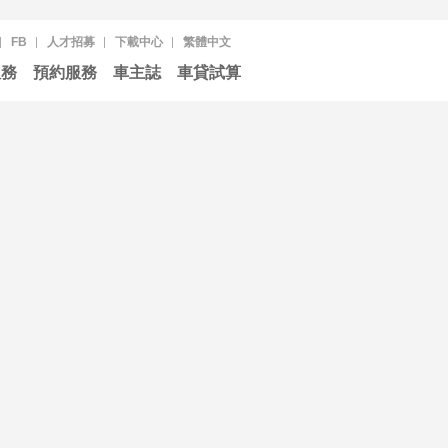
FB
人才招募
下載中心
繁體中文
服務
預約服務
車主誌
車貸試算