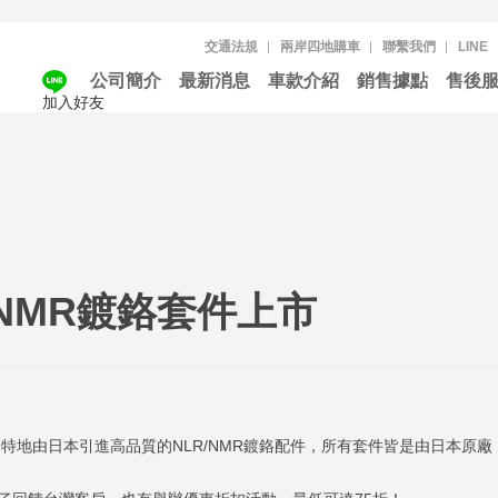
交通法規
兩岸四地購車
聯繫我們
LINE
公司簡介
最新消息
車款介紹
銷售據點
售後
加入好友
/NMR鍍鉻套件上市
特地由日本引進高品質的NLR/NMR鍍鉻配件，所有套件皆是由日本原廠