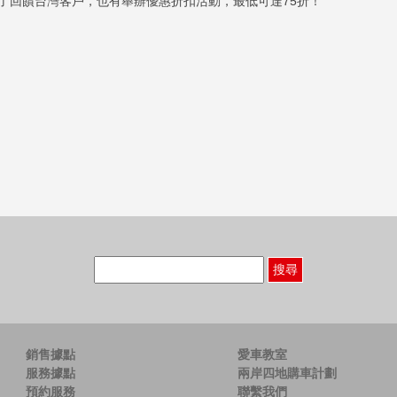
了回饋台灣客戶，也有舉辦優惠折扣活動，最低可達75折！
搜
尋
關
鍵
字:
銷售據點
愛車教室
服務據點
兩岸四地購車計劃
預約服務
聯繫我們