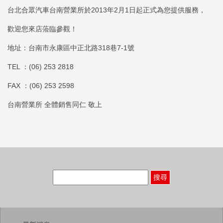
台北合眾汽車台南營業所於2013年2月1日起正式為您提供服務，
歡迎您來店蒞臨參觀！
地址：台南市永康區中正北路318巷7-1號
TEL ：(06) 253 2818
FAX ：(06) 253 2598
台南營業所 全體銷售同仁 敬上
搜
尋
關
鍵
字: