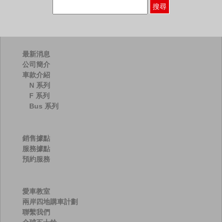
搜
尋
關
鍵
字:
最新消息
公司簡介
車款介紹
N 系列
F 系列
Bus 系列
銷售據點
服務據點
預約服務
愛車教室
兩岸四地購車計劃
聯繫我們