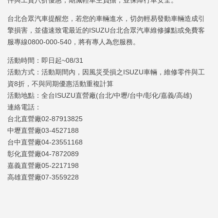
件與工資八折優惠，期減輕車主負擔，並保障行車安全。
台北合眾汽車提醒您，若您的車輛進水，切勿輕易發動車輛造成引
擎損害，並儘速致電最近的ISUZU台北合眾汽車維修據點或免費客
服專線0800-000-540，將有專人為您服務。
活動時間：即日起~08/31
活動方式：活動期間內，因風災受損之ISUZU車輛，維修零件與工
資8折，不與同期優惠活動重複計算
活動地點：全台ISUZU直營廠(台北/中壢/台中/彰化/嘉義/高雄)
連絡電話：
台北直營廠02-87913825
中壢直營廠03-4527188
台中直營廠04-23551168
彰化直營廠04-7872089
嘉義直營廠05-2217198
高雄直營廠07-3559228