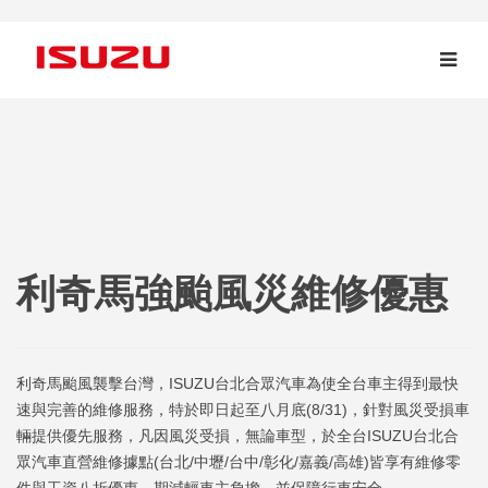
利奇馬強颱風災維修優惠
利奇馬颱風襲擊台灣，ISUZU台北合眾汽車為使全台車主得到最快
速與完善的維修服務，特於即日起至八月底(8/31)，針對風災受損車
輛提供優先服務，凡因風災受損，無論車型，於全台ISUZU台北合
眾汽車直營維修據點(台北/中壢/台中/彰化/嘉義/高雄)皆享有維修零