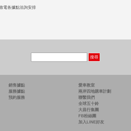
致電各據點洽詢安排
搜
尋
關
鍵
字:
銷售據點
愛車教室
服務據點
兩岸四地購車計劃
預約服務
聯繫我們
全球五十鈴
大昌行集團
FB粉絲團
加入LINE好友