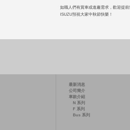
如職人們有賞車或進廠需求，歡迎提前
ISUZU預祝大家中秋節快樂！
最新消息
公司簡介
車款介紹
N 系列
F 系列
Bus 系列