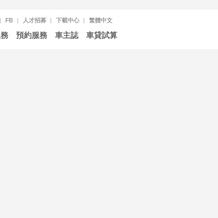
FB
人才招募
下載中心
繁體中文
服務
預約服務
車主誌
車貸試算