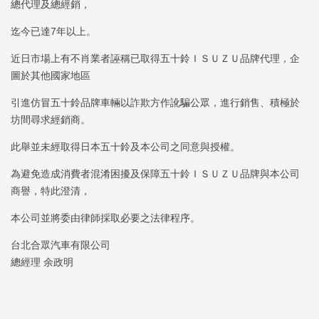
總代理及總經銷，
迄今已達7年以上。
近日市場上有不肖業者誣稱已取得五十鈴ＩＳＵＺＵ品牌代理，企
圖於其他國家地區
引進仿冒五十鈴品牌車輛以詐欺方作訛騙公眾，進行銷售、積極於
坊間尋求經銷商。
此舉並未經取得日本五十鈴及本公司之同意與授權。
為避免造成消費者混淆困擾及保障五十鈴ＩＳＵＺＵ品牌與本公司
商譽，特此澄清，
本公司並將委由律師採取必要之法律程序。
台北合眾汽車有限公司
總經理 余政明